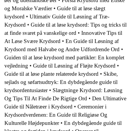
øer og udenlandske øer
•
Forstå Krydsord med Etiske
og Moralske Værdier
•
Guide til at løse slægt
krydsord
•
Ultimativ Guide til Løsning af Træ-
Krydsord
•
Guide til at løse krydsord: Tips og tricks til
at finde svaret på vanskelige ord
•
Innovative Tips til
At Løse Svære Krydsord
•
En Guide til Løsning af
Krydsord med Halvabe og Andre Udfordrende Ord
•
Guiden til at løse krydsord med partikler: En komplet
vejledning
•
Guide til Løsning af Fløjte Krydsord
•
Guide til at løse plante relaterede krydsord
•
Skibe,
sejlads og søfartsudtryk: En dybdegående guide til
krydsordentusiaster
•
Slægtninge Krydsord: Løsning
Og Tips Til At Finde De Rigtige Ord
•
Den Ultimative
Guide til Nåletræer i Krydsord
•
Ceremonier i
Krydsordverdenen: En Guide til Religiøse Og
Kulturelle Højdepunkter
•
En dybdegående guide til