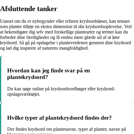
Afsluttende tanker
Uanset om du er nybegynder eller erfaren krydsordsløser, kan temaer
som planter tilføje en ekstra dimension til din krydsordsoplevelse. Ved
at bekendtgøre dig selv med forskellige plantearter og termer kan du
forbedre dine færdigheder og få endnu mere glæde ud af at løse
krydsord. Så gå på opdagelse i planteverdenen gennem dine krydsord
og lad dig inspirere af naturens mangfoldighed.
Hvordan kan jeg finde svar på en
plantekrydsord?
Du kan søge online på krydsordsordbøger eller krydsord-
opslagsværktøjer.
Hvilke typer af plantekrydsord findes der?
Der findes krydsord om plantenavne, typer af planter, navne på