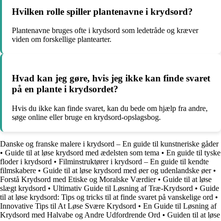
Hvilken rolle spiller plantenavne i krydsord?
Plantenavne bruges ofte i krydsord som ledetråde og kræver
viden om forskellige plantearter.
Hvad kan jeg gøre, hvis jeg ikke kan finde svaret
på en plante i krydsordet?
Hvis du ikke kan finde svaret, kan du bede om hjælp fra andre,
søge online eller bruge en krydsord-opslagsbog.
Danske og franske malere i krydsord – En guide til kunstneriske gåder
•
Guide til at løse krydsord med ædelsten som tema
•
En guide til tyske
floder i krydsord
•
Filminstruktører i krydsord – En guide til kendte
filmskabere
•
Guide til at løse krydsord med øer og udenlandske øer
•
Forstå Krydsord med Etiske og Moralske Værdier
•
Guide til at løse
slægt krydsord
•
Ultimativ Guide til Løsning af Træ-Krydsord
•
Guide
til at løse krydsord: Tips og tricks til at finde svaret på vanskelige ord
•
Innovative Tips til At Løse Svære Krydsord
•
En Guide til Løsning af
Krydsord med Halvabe og Andre Udfordrende Ord
•
Guiden til at løse