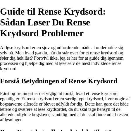
Guide til Rense Krydsord:
Sådan Løser Du Rense
Krydsord Problemer
At løse krydsord er en sjov og udfordrende måde at underholde sig
selv på. Men hvad gør du, når du står over for et rense krydsord og
føler dig helt låst? Fortvivl ikke, jeg er her for at guide dig igennem
processen og hjælpe dig med at løse selv de mest indviklede rense
krydsord.
Forstå Betydningen af Rense Krydsord
Først og fremmest er det vigtigt at forstå, hvad et rense krydsord
egentlig er. Et rense krydsord er en særlig type krydsord, hvor nogle af
bogstaverne allerede er blevet udfyldt for dig. Dette kan gøre det både
lettere og sværere at løse krydsordet, da du skal tage hensyn til de
allerede udfyldte bogstaver, samtidig med at du skal finde ud af resten
af løsningen.