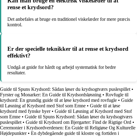
Kan man bruge en elektrisk viskelæder til at
rense et krydsord?
Det anbefales at bruge en traditionel viskelæder for mere præcis
kontrol.
Er der specielle teknikker til at rense et krydsord
effektivt?
Undgå at gnide for hårdt og arbejd systematisk for bedre
resultater.
Guide til Spuns Krydsord: Sådan løser du krydsogtværs puslespillet
•
Fyrster og Monarker: En Guide til Krydsordsløsning
•
Rovfugle til
krydsord: En grundig guide til at løse krydsord med rovfugle
•
Guide
til Løsning af Krydsord med Stof som Emne
•
Guide til at løse
krydsord med fynske byer
•
Guide til Løsning af Krydsord med Stof
som Emne
•
Guide til Spuns Krydsord: Sådan løser du krydsogtværs
puslespillet
•
Guide til Krydsord om Bjergarter: Find de Rigtige Ord
•
Ceremonier i Krydsordverdenen: En Guide til Religiøse Og Kulturelle
Højdepunkter
•
En dybdegående guide til klostre og fortiden i