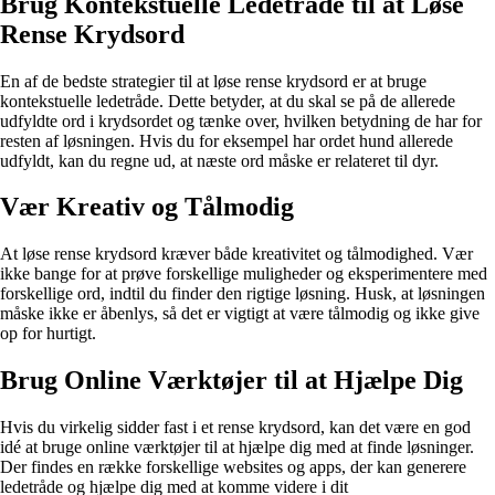
Brug Kontekstuelle Ledetråde til at Løse
Rense Krydsord
En af de bedste strategier til at løse rense krydsord er at bruge
kontekstuelle ledetråde. Dette betyder, at du skal se på de allerede
udfyldte ord i krydsordet og tænke over, hvilken betydning de har for
resten af løsningen. Hvis du for eksempel har ordet hund allerede
udfyldt, kan du regne ud, at næste ord måske er relateret til dyr.
Vær Kreativ og Tålmodig
At løse rense krydsord kræver både kreativitet og tålmodighed. Vær
ikke bange for at prøve forskellige muligheder og eksperimentere med
forskellige ord, indtil du finder den rigtige løsning. Husk, at løsningen
måske ikke er åbenlys, så det er vigtigt at være tålmodig og ikke give
op for hurtigt.
Brug Online Værktøjer til at Hjælpe Dig
Hvis du virkelig sidder fast i et rense krydsord, kan det være en god
idé at bruge online værktøjer til at hjælpe dig med at finde løsninger.
Der findes en række forskellige websites og apps, der kan generere
ledetråde og hjælpe dig med at komme videre i dit