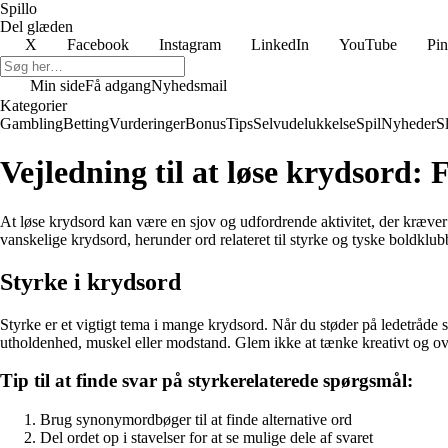
Spillo
Del glæden
X
Facebook
Instagram
LinkedIn
YouTube
Pin
Min side
Få adgang
Nyhedsmail
Kategorier
Gambling
Betting
Vurderinger
Bonus
Tips
Selvudelukkelse
Spil
Nyheder
S
Vejledning til at løse krydsord:
At løse krydsord kan være en sjov og udfordrende aktivitet, der kræver 
vanskelige krydsord, herunder ord relateret til styrke og tyske boldklub
Styrke i krydsord
Styrke er et vigtigt tema i mange krydsord. Når du støder på ledetråde so
utholdenhed, muskel eller modstand. Glem ikke at tænke kreativt og ov
Tip til at finde svar på styrkerelaterede spørgsmål:
Brug synonymordbøger til at finde alternative ord
Del ordet op i stavelser for at se mulige dele af svaret