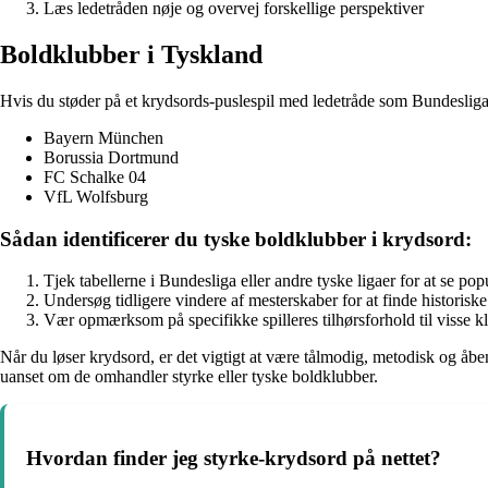
Læs ledetråden nøje og overvej forskellige perspektiver
Boldklubber i Tyskland
Hvis du støder på et krydsords-puslespil med ledetråde som Bundesliga
Bayern München
Borussia Dortmund
FC Schalke 04
VfL Wolfsburg
Sådan identificerer du tyske boldklubber i krydsord:
Tjek tabellerne i Bundesliga eller andre tyske ligaer for at se po
Undersøg tidligere vindere af mesterskaber for at finde historisk
Vær opmærksom på specifikke spilleres tilhørsforhold til visse k
Når du løser krydsord, er det vigtigt at være tålmodig, metodisk og åben 
uanset om de omhandler styrke eller tyske boldklubber.
Hvordan finder jeg styrke-krydsord på nettet?