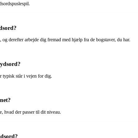
dsordspuslespil.
ydsord?
å, og derefter arbejde dig fremad med hjælp fra de bogstaver, du har.
rydsord?
 typisk står i vejen for dig.
gnet?
 hvad der passer til dit niveau.
ydsord?