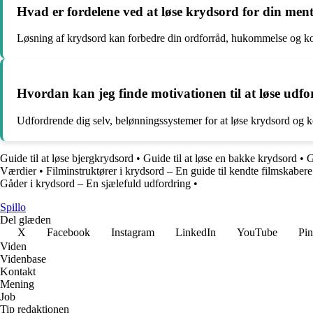
Hvad er fordelene ved at løse krydsord for din ment
Løsning af krydsord kan forbedre din ordforråd, hukommelse og ko
Hvordan kan jeg finde motivationen til at løse udf
Udfordrende dig selv, belønningssystemer for at løse krydsord og k
Guide til at løse bjergkrydsord
•
Guide til at løse en bakke krydsord
•
G
Værdier
•
Filminstruktører i krydsord – En guide til kendte filmskabere
Gåder i krydsord – En sjælefuld udfordring
•
Spillo
Del glæden
X
Facebook
Instagram
LinkedIn
YouTube
Pin
Viden
Videnbase
Kontakt
Mening
Job
Tip redaktionen