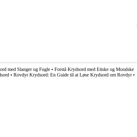
sord med Slanger og Fugle
•
Forstå Krydsord med Etiske og Moralske
dsord
•
Rovdyr Krydsord: En Guide til at Løse Krydsord om Rovdyr
•