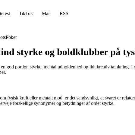
terest
TikTok
Mail
RSS
lots
Poker
 Find styrke og boldklubber på ty
en god portion styrke, mental udholdenhed og lidt kreativ tænkning. I d
ber.
m fysisk kraft eller mentalt mod, er det sandsynligt, at svaret er relate
erveje forskellige synonymer og betydninger af ordet styrke.