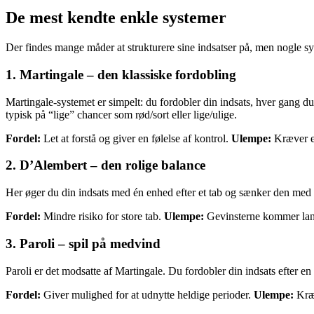
De mest kendte enkle systemer
Der findes mange måder at strukturere sine indsatser på, men nogle sys
1. Martingale – den klassiske fordobling
Martingale-systemet er simpelt: du fordobler din indsats, hver gang du t
typisk på “lige” chancer som rød/sort eller lige/ulige.
Fordel:
Let at forstå og giver en følelse af kontrol.
Ulempe:
Kræver en
2. D’Alembert – den rolige balance
Her øger du din indsats med én enhed efter et tab og sænker den med é
Fordel:
Mindre risiko for store tab.
Ulempe:
Gevinsterne kommer lan
3. Paroli – spil på medvind
Paroli er det modsatte af Martingale. Du fordobler din indsats efter en g
Fordel:
Giver mulighed for at udnytte heldige perioder.
Ulempe:
Kræv