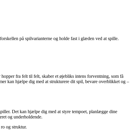
orskellen på spilvarianterne og holde fast i glæden ved at spille.
opper fra felt til felt, skaber et øjebliks intens forventning, som få
er kan hjælpe dig med at strukturere dit spil, bevare overblikket og –
spiller. Det kan hjælpe dig med at styre tempoet, planlægge dine
lleret og underholdende.
 ro og struktur.