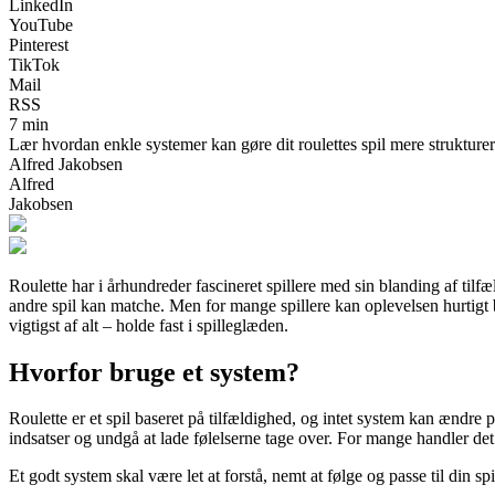
LinkedIn
YouTube
Pinterest
TikTok
Mail
RSS
7 min
Lær hvordan enkle systemer kan gøre dit roulettes spil mere strukturere
Alfred Jakobsen
Alfred
Jakobsen
Roulette har i århundreder fascineret spillere med sin blanding af tilfæl
andre spil kan matche. Men for mange spillere kan oplevelsen hurtigt 
vigtigst af alt – holde fast i spilleglæden.
Hvorfor bruge et system?
Roulette er et spil baseret på tilfældighed, og intet system kan ændre
indsatser og undgå at lade følelserne tage over. For mange handler det
Et godt system skal være let at forstå, nemt at følge og passe til din sp