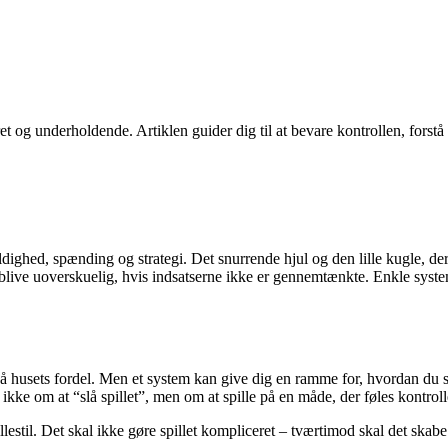
t og underholdende. Artiklen guider dig til at bevare kontrollen, forstå f
dighed, spænding og strategi. Det snurrende hjul og den lille kugle, der h
blive uoverskuelig, hvis indsatserne ikke er gennemtænkte. Enkle system
 på husets fordel. Men et system kan give dig en ramme for, hvordan du 
 ikke om at “slå spillet”, men om at spille på en måde, der føles kontro
illestil. Det skal ikke gøre spillet kompliceret – tværtimod skal det skabe