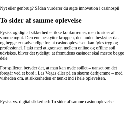
Nyt eller genbrug? Sådan vurderer du ægte innovation i casinospil
To sider af samme oplevelse
Fysisk og digital sikkerhed er ikke konkurrenter, men to sider af
samme mønt. Den ene beskytter kroppen, den anden beskytter data –
og begge er nødvendige for, at casinooplevelsen kan føles tryg og
professionel. I takt med at grænsen mellem online og offline spil
udviskes, bliver det tydeligt, at fremtidens casinoer skal mestre begge
dele.
For spilleren betyder det, at man kan nyde spillet – uanset om det
foregår ved et bord i Las Vegas eller på en skærm derhjemme – med
visheden om, at sikkerheden er tænkt ind i hele oplevelsen.
Fysisk vs. digital sikkerhed: To sider af samme casinooplevelse