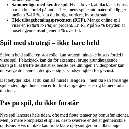
Sammenlign med kendte spil.
Hvis du ved, at blackjack typisk
har en husfordel på under 1 %, mens spilleautomater ofte ligger
mellem 3–10 %, kan du hurtigt vurdere, hvor du står.
Tjek tilbagebetalingsprocenten (RTP).
Mange online spil
viser en
Return to Player
-procent. En RTP på 96 % betyder, at
huset i gennemsnit tjener 4 % over tid.
Spil med strategi – ikke bare held
Selvom held spiller en stor rolle, kan strategi mindske husets fordel i
visse spil. I blackjack kan du for eksempel bruge grundlæggende
strategi til at træffe de statistisk bedste beslutninger. I videopoker kan
du vælge de hænder, der giver størst sandsynlighed for gevinst.
Det betyder ikke, at du kan slå huset i længden – men du kan forlænge
spilletiden, øge dine chancer for kortvarige gevinster og få mere ud af
din indsats.
Pas på spil, du ikke forstår
Nye spil lanceres hele tiden, ofte med flotte temaer og bonusfunktioner.
Men jo mere komplekst et spil er, desto sværere er det at gennemskue
oddsene. Hvis du ikke kan finde klare oplysninger om udbetalinger