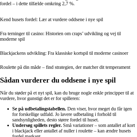
fordel – i dette tilfælde omkring 2,7 %.
Kend husets fordel: Lær at vurdere oddsene i nye spil
Fra terninger til casino: Historien om craps’ udvikling og vej til
moderne spil
Blackjackens udvikling: Fra klassiske kortspil til moderne casinoer
Roulette på din måde – find strategien, der matcher dit temperament
Sådan vurderer du oddsene i nye spil
Når du støder på et nyt spil, kan du bruge nogle enkle principper til at
vurdere, hvor gunstigt det er for spilleren:
Se på udbetalingstabellen.
Den viser, hvor meget du får igen
for forskellige udfald. Jo lavere udbetaling i forhold til
sandsynligheden, desto større fordel til huset.
Undersøg spillets regler.
Små variationer – som antallet af kort
i blackjack eller antallet af nuller i roulette – kan ændre husets
fordel markant.