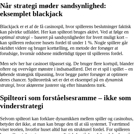
Når strategi møder sandsynlighed:
eksemplet blackjack
Blackjack er et af de få casinospil, hvor spillerens beslutninger faktisk
kan påvirke udfaldet. Her kan spilteori bruges aktivt. Ved at følge en
optimal strategi
– baseret på sandsynligheder for hvert muligt kort –
kan spilleren reducere husets fordel til under 1 %. Nogle spillere går
skridtet videre og bruger korttælling, en metode der forsøger at
forudsige, hvornår oddsene midlertidigt tipper til spillerens fordel.
Men selv her har casinoet tilpasset sig. De bruger flere kortspil, blander
oftere og overvåger mønstre i indsatsadfærd. Det er et spil i spillet – en
løbende strategisk tilpasning, hvor begge parter forsøger at optimere
deres chancer. Spilteoretisk set er det et eksempel på en
dynamisk
strategi
, hvor aktørerne justerer sig efter hinandens træk.
Spilteori som forståelsesramme – ikke som
vinderstrategi
Selvom spilteori kan forklare dynamikken mellem spiller og casinohus,
betyder det ikke, at man kan bruge den til at slå systemet. Tværtimod
viser teorien, hvorfor huset altid har en strukturel fordel. For spilleren