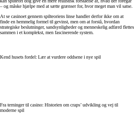
kan spilteori dog give en mere realistisk forståelse af, hvad der foregår
– og måske hjælpe med at sætte grænser for, hvor meget man vil satse.
At se casinoet gennem spilteoriens linse handler derfor ikke om at
finde en hemmelig formel til gevinst, men om at forstå, hvordan
strategiske beslutninger, sandsynligheder og menneskelig adfærd flettes
sammen i et komplekst, men fascinerende system.
Kend husets fordel: Lær at vurdere oddsene i nye spil
Fra terninger til casino: Historien om craps’ udvikling og vej til
moderne spil